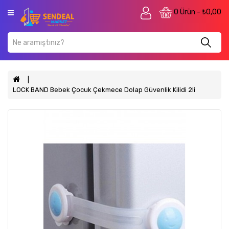
Kategori
0 Ürün - ₺0,00
Anasayfa
Mobilya
Petshop
LOCK BAND Bebek Çocuk Çekmece Dolap Güvenlik Kilidi 2li
Anne
&
Bebek
&
Çocuk
Ev
&
Yaşam
Kozmetik
Bahçe
&