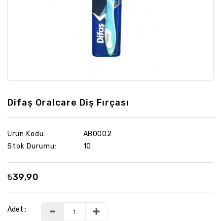
Yapı
Market
Difaş Oralcare Diş Fırçası
Ürün Kodu:
AB0002
Stok Durumu:
10
₺39,90
Adet :