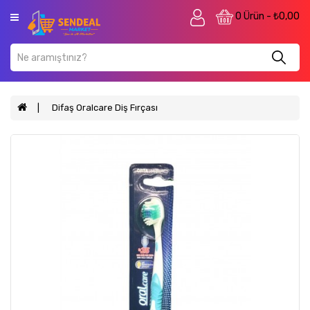
Kategori
0 Ürün - ₺0,00
Anasayfa
Mobilya
Petshop
Difaş Oralcare Diş Fırçası
Anne
&
Bebek
&
Çocuk
Ev
&
Yaşam
Kozmetik
Bahçe
&