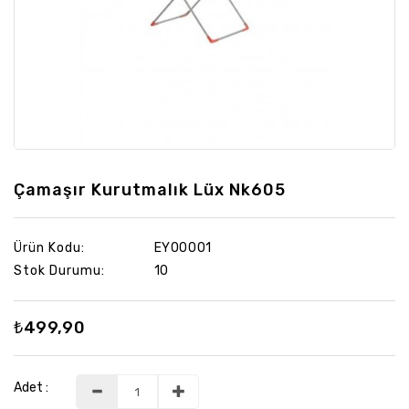
Yapı
Market
Çamaşır Kurutmalık Lüx Nk605
Ürün Kodu:
EY00001
Stok Durumu:
10
₺499,90
Adet :