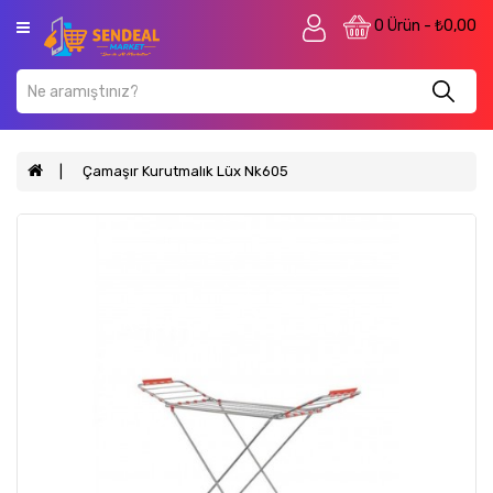
Kategori
0 Ürün - ₺0,00
Anasayfa
Mobilya
Petshop
Çamaşır Kurutmalık Lüx Nk605
Anne
&
Bebek
&
Çocuk
Ev
&
Yaşam
Kozmetik
Bahçe
&