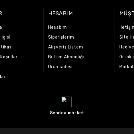
R
HESABIM
MÜŞT
a
Hesabım
İletişi
lgisi
Siparişlerim
Site H
itikası
Alışveriş Listem
Hediye
 Koşullar
Bülten Aboneliği
Ortakl
Ürün İadesi
Markal
lar
Sendealmarket