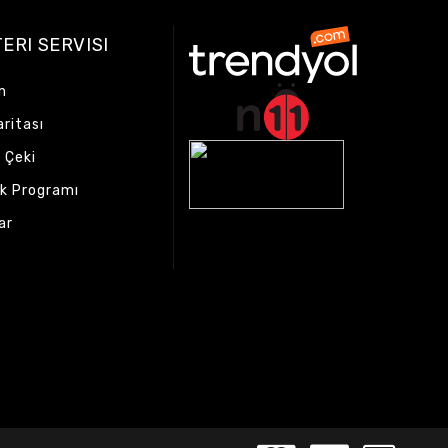
ERI SERVISI
m
aritası
 Çeki
ık Programı
ar