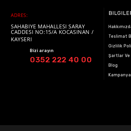
BILGILE
ADRES
:
SAHABIYE MAHALLESI SARAY
Hakkımızd
CADDESI NO:15/A KOCASINAN /
Teslimat Bi
KAYSERI
Gizlilik Pol
Bizi arayın
Şartlar Ve
0352 222 40 00
Blog
Kampanya