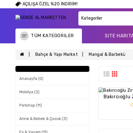
AÇILIŞA ÖZEL %20 İNDİRİM!
TÜM KATEGORILER
SITE HARIT
Bahçe & Yapı Market
Mangal & Barbekü
Anasayfa (0)
Mobilya (3)
Bakırcıoğlu 
Petshop (11)
Anne & Bebek & Çocuk (3)
Ev & Yaşam (11)