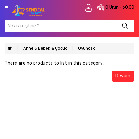
Kategori
0 Ürün - ₺0,00
Anasayfa
Mobilya
Petshop
Anne & Bebek & Çocuk
Oyuncak
Anne
There are no products to list in this category.
&
Bebek
Devam
&
Çocuk
Ev
&
Yaşam
Kozmetik
Bahçe
&