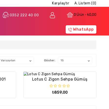
Karşılaştır
A. Listem (0)
0 Ürün - ₺0,00
0352 222 40 00
WhatsApp
Göster:
001
Lotus C Zigon Sehpa Gümüş
₺859,00