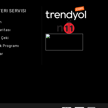
ERI SERVISI
m
aritası
 Çeki
ık Programı
ar