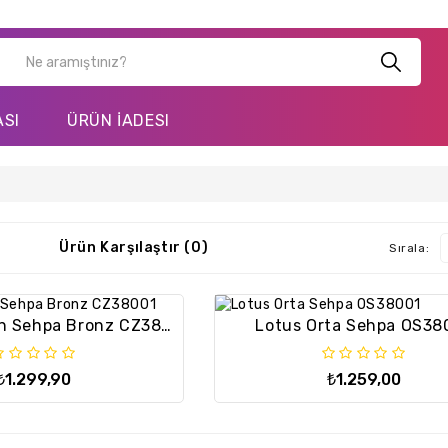
ASI
ÜRÜN İADESI
Ürün Karşılaştır (0)
Sırala:
Lotus C Zigon Sehpa Bronz CZ38001
Lotus Orta Sehpa OS38
₺1.299,90
₺1.259,00