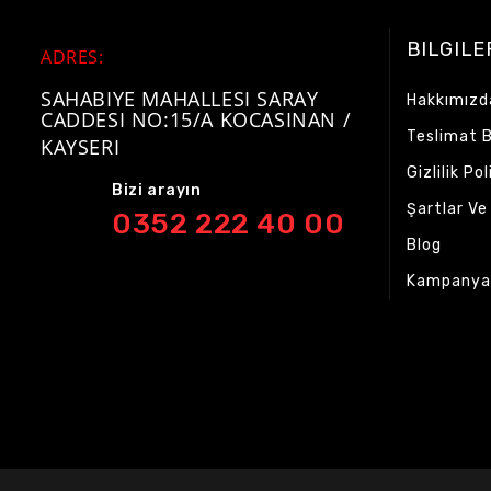
BILGILE
ADRES
:
SAHABIYE MAHALLESI SARAY
Hakkımızd
CADDESI NO:15/A KOCASINAN /
Teslimat Bi
KAYSERI
Gizlilik Pol
Bizi arayın
Şartlar Ve
0352 222 40 00
Blog
Kampanya