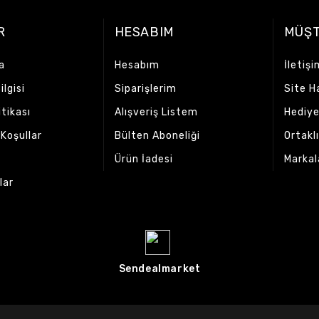
R
HESABIM
MÜŞT
a
Hesabım
İletişi
lgisi
Siparişlerim
Site H
itikası
Alışveriş Listem
Hediye
 Koşullar
Bülten Aboneliği
Ortakl
Ürün İadesi
Markal
lar
Sendealmarket